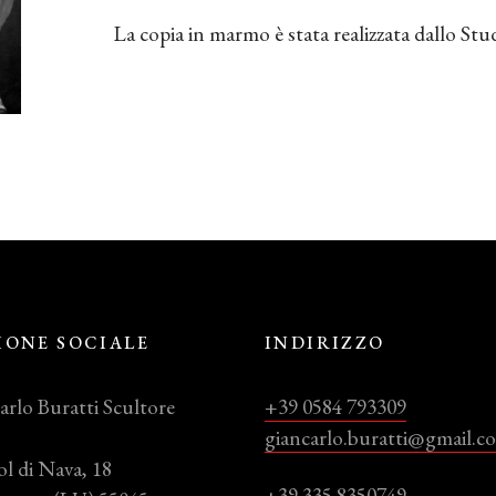
La copia in marmo è stata realizzata dallo St
IONE SOCIALE
INDIRIZZO
arlo Buratti Scultore
+39 0584 793309
giancarlo.buratti@gmail.c
ol di Nava, 18
+39 335 8350749